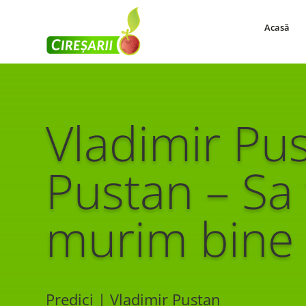
Acasă
Vladimir Pu
Pustan – Sa 
murim bine
Predici | Vladimir Pustan