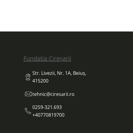
Fundatia Cireșarii
Str. Livezii, Nr. 1A, Beiuș,
415200
tehnic@ciresarii.ro
0259-321.693
+40770819700