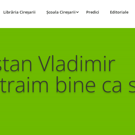
Librăria Cireșarii
Școala Cireșarii
Predici
Editoriale
stan Vladimir
traim bine ca 