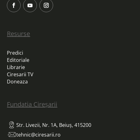
Resurse
Predici
Editoriale
Librarie
Ciresarii TV
Doneaza
Fundatia Cireșarii
Str. Livezii, Nr. 1A, Beiuș, 415200
tehnic@ciresarii.ro