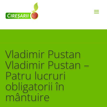
Vladimir Pustan
Vladimir Pustan –
Patru lucruri
obligatorii în
mântuire