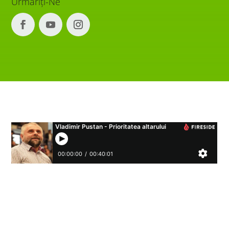
Urmăriți-Ne