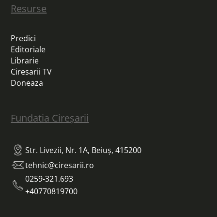
Resurse
Predici
Editoriale
Librarie
Ciresarii TV
Doneaza
Fundatia Cireșarii
Str. Livezii, Nr. 1A, Beiuș, 415200
tehnic@ciresarii.ro
0259-321.693
+40770819700