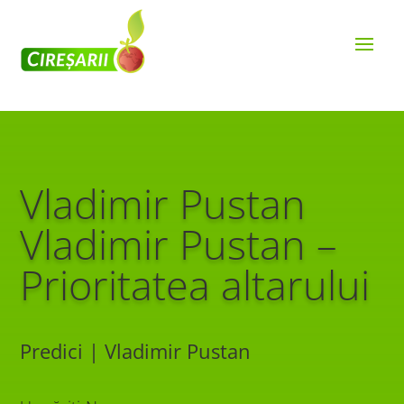
Vladimir Pustan
Vladimir Pustan –
Prioritatea altarului
Predici | Vladimir Pustan