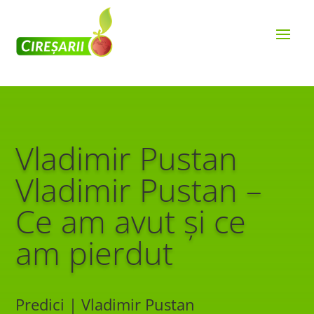
Vladimir Pustan
Vladimir Pustan –
Ce am avut și ce
am pierdut
Predici | Vladimir Pustan