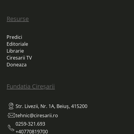
Resurse
Predici
Editoriale
Librarie
Ciresarii TV
Doneaza
Fundatia Cireșarii
Str. Livezii, Nr. 1A, Beiuș, 415200
tehnic@ciresarii.ro
0259-321.693
+40770819700