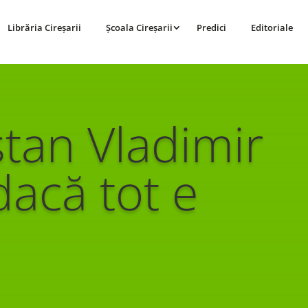
Librăria Cireșarii
Școala Cireșarii
Predici
Editoriale
stan Vladimir
dacă tot e