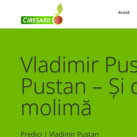
Acasă
Vladimir Pu
Pustan – Și 
molimă
Predici | Vladimir Pustan