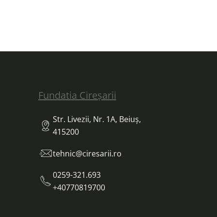
Fundatia Cireșarii
Str. Livezii, Nr. 1A, Beiuș,
415200
tehnic@ciresarii.ro
0259-321.693
+40770819700