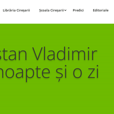
Librăria Cireșarii
Școala Cireșarii
Predici
Editoriale
stan Vladimir
oapte și o zi