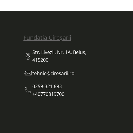
Fundatia Cireșarii
Str. Livezii, Nr. 1A, Beiuș,
415200
tehnic@ciresarii.ro
0259-321.693
+40770819700