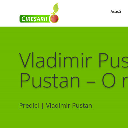
Acasă
Vladimir Pu
Pustan – O n
Predici | Vladimir Pustan