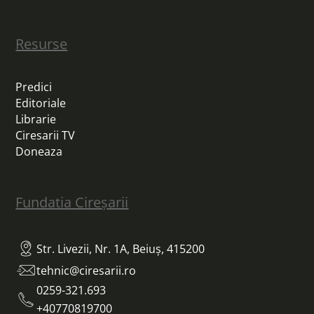
Resurse
Predici
Editoriale
Librarie
Ciresarii TV
Doneaza
Fundatia Cireșarii
Str. Livezii, Nr. 1A, Beiuș, 415200
tehnic@ciresarii.ro
0259-321.693
+40770819700