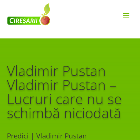
Vladimir Pustan
Vladimir Pustan –
Lucruri care nu se
schimbă niciodată
Predici | Vladimir Pustan