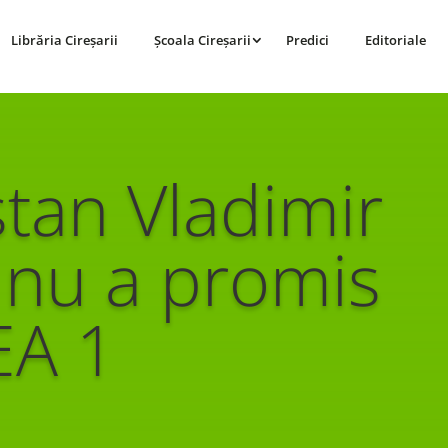
Librăria Cireșarii
Școala Cireșarii
Predici
Editoriale
stan Vladimir
 nu a promis
EA 1