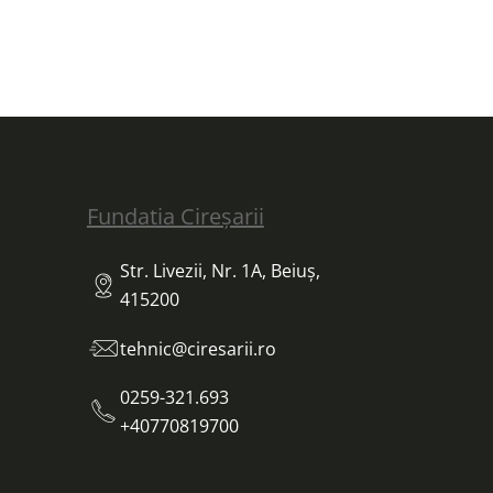
Fundatia Cireșarii
Str. Livezii, Nr. 1A, Beiuș,
415200
tehnic@ciresarii.ro
0259-321.693
+40770819700