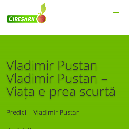
Vladimir Pustan
Vladimir Pustan –
Viața e prea scurtă
Predici | Vladimir Pustan