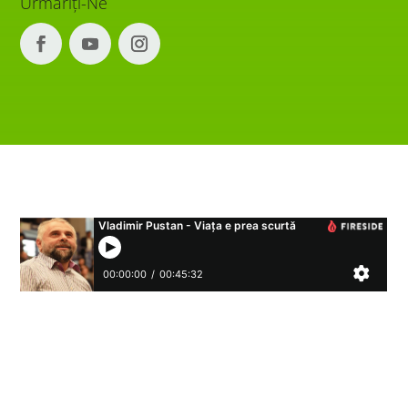
Urmăriți-Ne