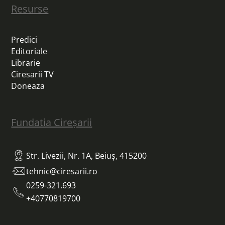
Resurse
Predici
Editoriale
Librarie
Ciresarii TV
Doneaza
Fundatia Cireșarii
Str. Livezii, Nr. 1A, Beiuș, 415200
tehnic@ciresarii.ro
0259-321.693
+40770819700