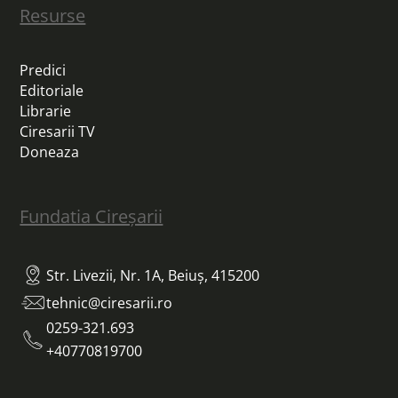
Resurse
Predici
Editoriale
Librarie
Ciresarii TV
Doneaza
Fundatia Cireșarii
Str. Livezii, Nr. 1A, Beiuș, 415200
tehnic@ciresarii.ro
0259-321.693
+40770819700