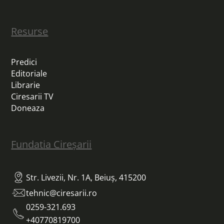
Resurse
Predici
Editoriale
Librarie
Ciresarii TV
Doneaza
Fundatia Cireșarii
Str. Livezii, Nr. 1A, Beiuș, 415200
tehnic@ciresarii.ro
0259-321.693
+40770819700