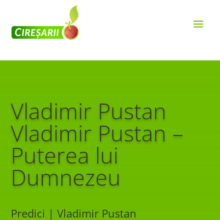
Vladimir Pustan
Vladimir Pustan –
Puterea lui
Dumnezeu
Predici | Vladimir Pustan