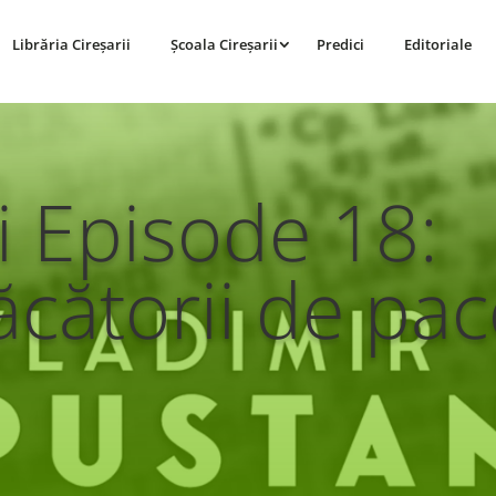
Librăria Cireșarii
Școala Cireșarii
Predici
Editoriale
i Episode 18:
ăcătorii de pac