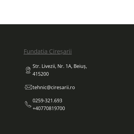
Fundatia Cireșarii
Str. Livezii, Nr. 1A, Beiuș,
415200
tehnic@ciresarii.ro
0259-321.693
+40770819700