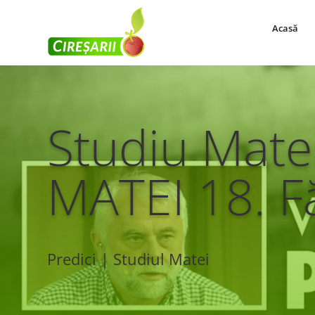
Acasă
Studiu Mate
MATEI 18. F
Predici | Studiul Matei