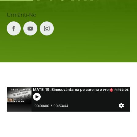
Urmăriți-Ne