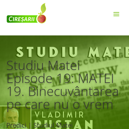
Studiu Matei
Episode 19: MATEI
19. Binecuvântarea
pe care nu o vrem
Predici | Studiul Matei