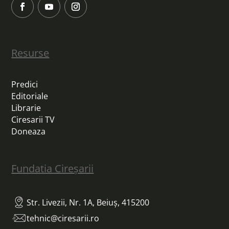
Resurse
Predici
Editoriale
Librarie
Ciresarii TV
Doneaza
Fundatia Cireșarii
Str. Livezii, Nr. 1A, Beiuș, 415200
tehnic@ciresarii.ro