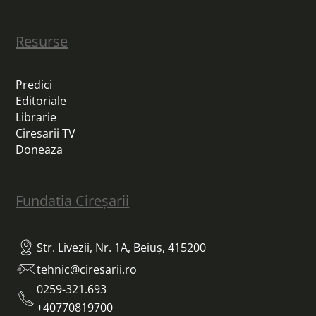
Resurse
Predici
Editoriale
Librarie
Ciresarii TV
Doneaza
Fundatia Cireșarii
Str. Livezii, Nr. 1A, Beiuș, 415200
tehnic@ciresarii.ro
0259-321.693
+40770819700