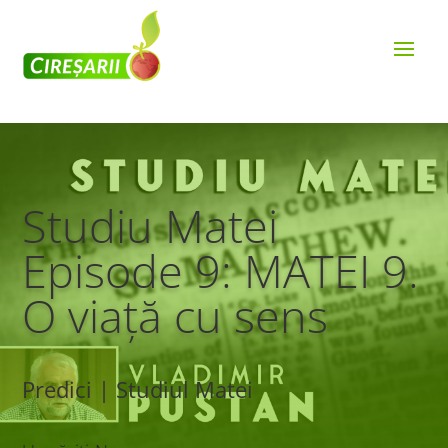
Studiu Matei
Episode 9: MATEI 9.
O viață cu sens
Predici | Studiul Matei