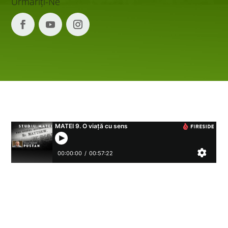
Urmăriți-Ne