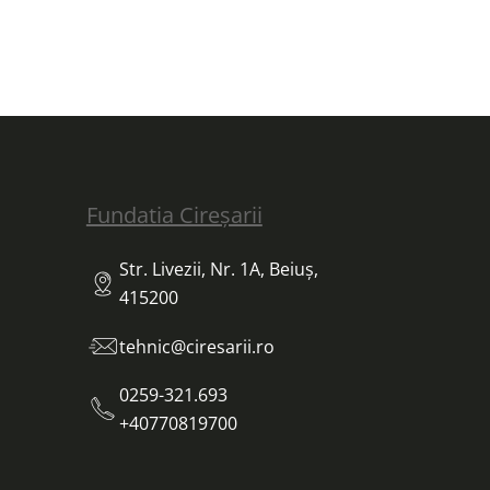
Fundatia Cireșarii
Str. Livezii, Nr. 1A, Beiuș,
415200
tehnic@ciresarii.ro
0259-321.693
+40770819700