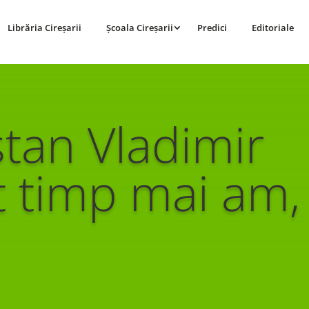
Librăria Cireșarii
Școala Cireșarii
Predici
Editoriale
stan Vladimir
t timp mai am,