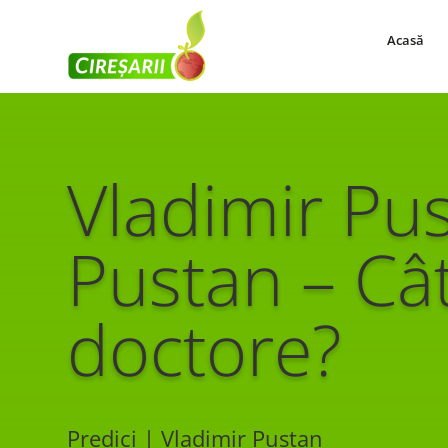
Acasă
Vladimir Pu
Pustan – Câ
doctore?
Predici | Vladimir Pustan