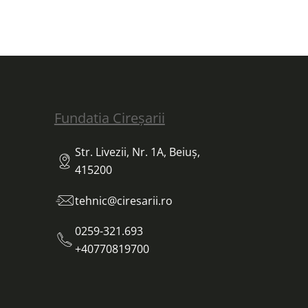
Fundatia Cireșarii
Str. Livezii, Nr. 1A, Beiuș,
415200
tehnic@ciresarii.ro
0259-321.693
+40770819700