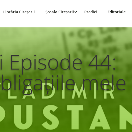
Librăria Cireșarii
Școala Cireșarii
Predici
Editoriale
i Episode 44:
ligațiile mele