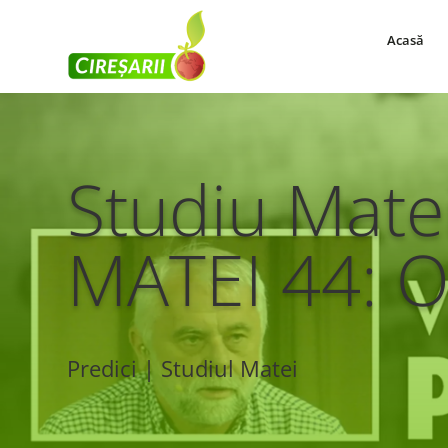
Acasă
Studiu Mate
MATEI 44: Ob
Predici | Studiul Matei