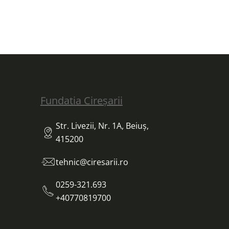
Fundatia Cireșarii
Str. Livezii, Nr. 1A, Beiuș,
415200
tehnic@ciresarii.ro
0259-321.693
+40770819700