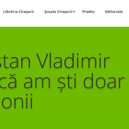
Librăria Cireșarii
Școala Cireșarii
Predici
Editoriale
stan Vladimir
că am ști doar
onii