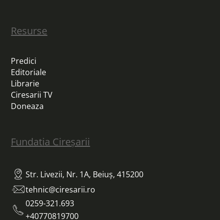
Resurse
Predici
Editoriale
Librarie
Ciresarii TV
Doneaza
Fundatia Cireșarii
Str. Livezii, Nr. 1A, Beiuș, 415200
tehnic@ciresarii.ro
0259-321.693
+40770819700