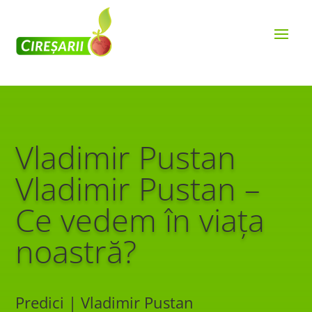
Vladimir Pustan
Vladimir Pustan –
Ce vedem în viața
noastră?
Predici | Vladimir Pustan