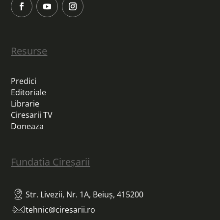
Resurse
Predici
Editoriale
Librarie
Ciresarii TV
Doneaza
Fundatia Cireșarii
Str. Livezii, Nr. 1A, Beiuș, 415200
tehnic@ciresarii.ro