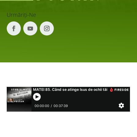
Urmăriți-Ne