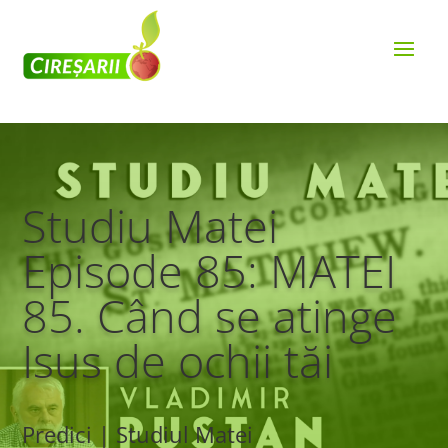
Studiu Matei
Episode 85: MATEI
85. Când se atinge
Isus de ochii tăi
Predici | Studiul Matei