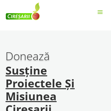
Donează
Susține
Proiectele Și
Misiunea
Cireșarii