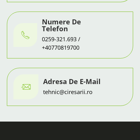
Numere De
Telefon
0259-321.693
/
+40770819700
Adresa De E-Mail
tehnic@ciresarii.ro