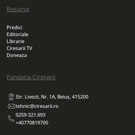
Resurse
Predici
Editoriale
Librarie
Ciresarii TV
Doneaza
Fundatia Cireșarii
Str. Livezii, Nr. 1A, Beiuș, 415200
tehnic@ciresarii.ro
0259-321.693
+40770819700