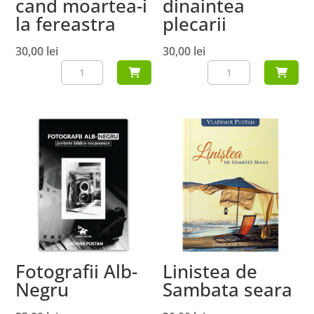
cand moartea-i
dinaintea
la fereastra
plecarii
30,00
lei
30,00
lei
Cantitate
Cantitate
Trezeste-
Tristetea
ma
dinaintea
cand
plecarii
moartea-
i
la
fereastra
Fotografii Alb-
Linistea de
Negru
Sambata seara