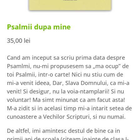
Psalmii dupa mine
35,00
lei
Cand am inceput sa scriu prima data despre
Psamlmi, nu-mi propusesem sa „ma ocup” de
toi Psalmii, intr-o carte! Nici nu stiu cum de
mi-a venit ideea, Dar, Slava Domnului, ca mi-a
venit! Si desigur, nu la voia-ntamplarii! Si nu
voluntar! Ma simt minunat ca am facut asta!
M-a zidit si in acelasi timp mi-a intarit setea de
cunoastere a Vechilor Scripturi, si nu numai.
De altfel, imi amintesc destul de bine ca in
primii ani de scoala (citeam inainte de clasa I-