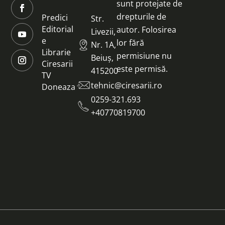
sunt protejate de
drepturile de
Predici
Str.
Editorial
autor. Folosirea
Livezii,
e
lor fără
Nr. 1A,
Librarie
permisiune nu
Beiuș,
Ciresarii
este permisă.
415200
TV
tehnic@ciresarii.ro
Doneaza
0259-321.693
+40770819700